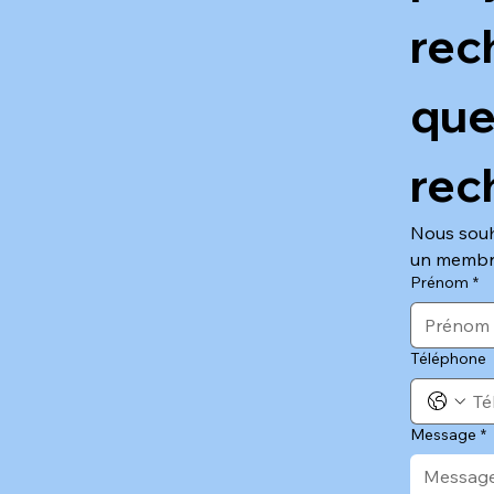
rec
que
rec
Nous souha
un membre
Prénom
*
Téléphone
Message
*