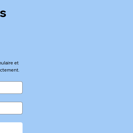
s 
laire et 
ectement.